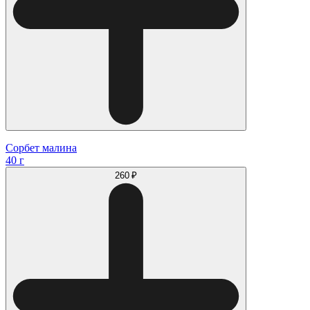
Сорбет малина
40 г
260 ₽