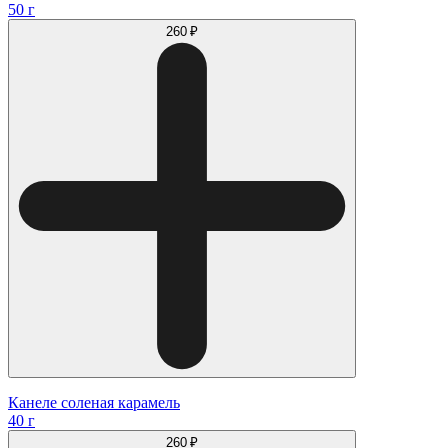
50 г
260 ₽
Канеле соленая карамель
40 г
260 ₽