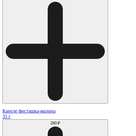
Канеле фисташка-малина
35 г
260 ₽