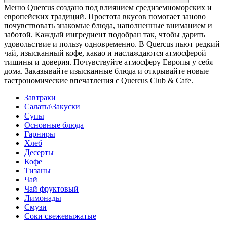
Меню Quercus создано под влиянием средиземноморских и
европейских традиций. Простота вкусов помогает заново
почувствовать знакомые блюда, наполненные вниманием и
заботой. Каждый ингредиент подобран так, чтобы дарить
удовольствие и пользу одновременно. В Quercus пьют редкий
чай, изысканный кофе, какао и наслаждаются атмосферой
тишины и доверия. Почувствуйте атмосферу Европы у себя
дома. Заказывайте изысканные блюда и открывайте новые
гастрономические впечатления с Quercus Club & Cafe.
Завтраки
Салаты\Закуски
Супы
Основные блюда
Гарниры
Хлеб
Десерты
Кофе
Тизаны
Чай
Чай фруктовый
Лимонады
Смузи
Соки свежевыжатые