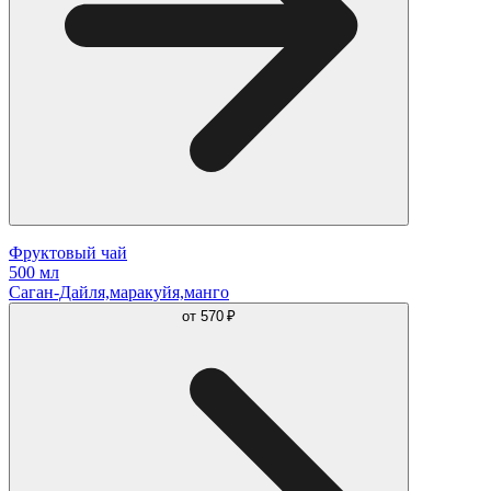
Фруктовый чай
500 мл
Саган-Дайля,маракуйя,манго
от
570 ₽